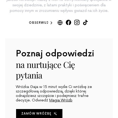
swojej dziedzinie, z latami praktyki i poświęceniem dla
pomocy innym w zrozumieniu wpływu gwiazd na ich życie.
OBSERWUJ
Poznaj odpowiedzi
na nurtujące Cię
pytania
Wróżka Gaja w 15 minut wyśle Ci wróżbę ze
szczegółową odpowiedzią, dzięki której
odnajdziesz szczęście i podejmiesz trafne
decyzje. Odwiedź
Magia Wróżb
ZAMÓW WRÓŻBĘ