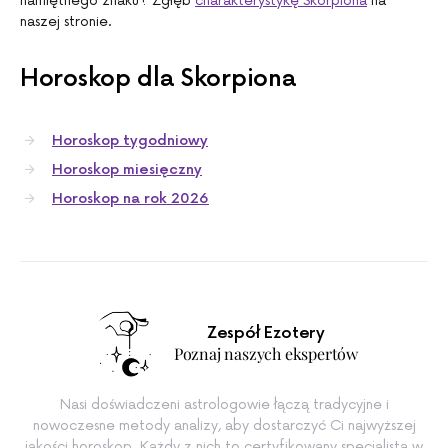
namiętnego znaku? Zgłęb
charakterystykę Skorpiona
na
naszej stronie.
Horoskop dla Skorpiona
Horoskop tygodniowy
Horoskop miesięczny
Horoskop na rok 2026
Zespół Ezotery
Poznaj naszych ekspertów
Nasi doświadczeni astrologowie łączą tradycyjne i
nowoczesne metody analizy, aby dostarczyć Ci najwyższej
jakości horoskop. Każdy z nich to certyfikowany specjalista w