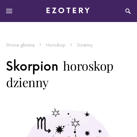
EZOTERY
Strona główna
Horoskop
Dzienny
horoskop
Skorpion
dzienny