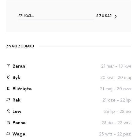
SEARCH FOR:
SZUKAJ
ZNAKI ZODIAKU
Baran
21 mar - 19 kwi
Byk
20 kwi - 20 maj
Bliźnięta
21 maj - 20 cze
Rak
21 cze - 22 lip
Lew
23 lip - 22 sie
Panna
23 sie - 22 wrz
Waga
23 wrz - 22 paź