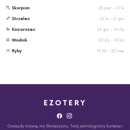
Skorpion
23 paź - 21 lis
Strzelec
22 lis - 21 gru
Koziorożec
22 gru - 19 sty
Wodnik
20 sty - 18 lut
Ryby
19 lut - 20 mar
EZOTERY
Gwiazdy mówią, my tłumaczymy. Twój astrologiczny kompas i