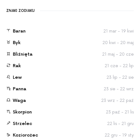
ZNAKI ZODIAKU
Baran
21 mar - 19 kwi
Byk
20 kwi - 20 maj
Bliźnięta
21 maj - 20 cze
Rak
21 cze - 22 lip
Lew
23 lip - 22 sie
Panna
23 sie - 22 wrz
Waga
23 wrz - 22 paź
Skorpion
23 paź - 21 lis
Strzelec
22 lis - 21 gru
Koziorożec
22 gru - 19 sty