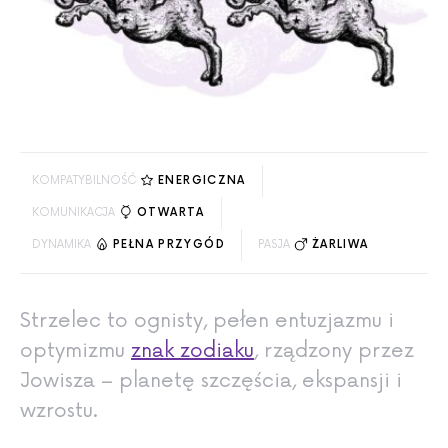
KOMPATYBILNOŚĆ
ENERGICZNA
KOMUNIKACJA
OTWARTA
DYNAMIKA
PEŁNA PRZYGÓD
PASJA
ŻARLIWA
Strzelec to ognisty, pełen entuzjazmu i
optymizmu
znak zodiaku
, rządzony przez
Jowisza – planetę szczęścia, ekspansji i
wzrostu.