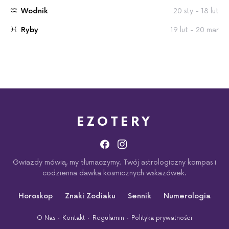
Wodnik
20 sty - 18 lut
Ryby
19 lut - 20 mar
EZOTERY
Gwiazdy mówią, my tłumaczymy. Twój astrologiczny kompas i
codzienna dawka kosmicznych wskazówek.
Horoskop
Znaki Zodiaku
Sennik
Numerologia
O Nas
Kontakt
Regulamin
Polityka prywatności