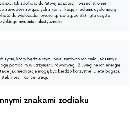
odiaku. Ich zdolność do łatwej adaptacji i wszechstronne
i do zawodów związanych z komunikacją, mediami, dyplomacją
olność do wielozadaniowości sprawiają, że Bliźnięta często
ybkiego myślenia i elastyczności.
b życia, który będzie stymulował zarówno ich ciało, jak i umysł.
, mogą pomóc im w utrzymaniu równowagi. Z uwagi na ich energię
ki takie jak medytacja mogą być bardzo korzystne. Dieta bogata
tabilności i koncentracji.
 innymi znakami zodiaku