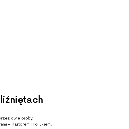
liźniętach
przez dwie osoby.
rami – Kastorem i Polluksem.