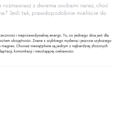
że rozmawiasz z dwiema osobami naraz, choć
na? Jeśli tak, prawdopodobnie mieliście do
eczności i nieprzewidywalnej energii. To, co jednego dnia jest dla
miotem obojętności. Znane z szybkiego myślenia i jeszcze szybszego
ym magnes. Chociaż niewątpliwie są jednym z najbardziej złożonych
ptacji, komunikacji i nieustającej ciekawości.