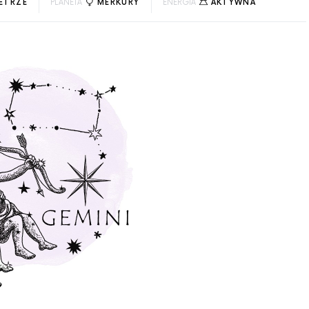
ETRZE
PLANETA
MERKURY
ENERGIA
AKTYWNA