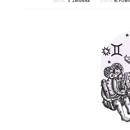
JAKOŚĆ
ZMIENNA
ŻYWIOŁ
POWI