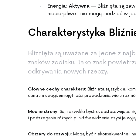
— Bliźnięta są zaws
Energia: Aktywna
niecierpliwe i nie mogą siedzieć w je
Charakterystyka Bliźni
Bliźnięta są uważane za jedne z naj
znaków zodiaku. Jako znak powietrza
odkrywania nowych rzeczy.
Główne cechy charakteru:
Bliźnięta są szybkie, ko
centrum uwagi, umiejętności prowadzenia wielu rozmó
Mocne strony:
Są niezwykle bystre, dostosowujące się
i postrzegania różnych punktów widzenia czyni je wyj
Obszary do rozwoju:
Mogą być niekonsekwentne i nie