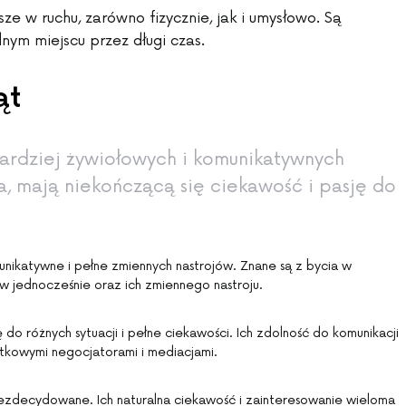
ze w ruchu, zarówno fizycznie, jak i umysłowo. Są
dnym miejscu przez długi czas.
ąt
bardziej żywiołowych i komunikatywnych
, mają niekończącą się ciekawość i pasję do
munikatywne i pełne zmiennych nastrojów. Znane są z bycia w
w jednocześnie oraz ich zmiennego nastroju.
 do różnych sytuacji i pełne ciekawości. Ich zdolność do komunikacji
ątkowymi negocjatorami i mediacjami.
zdecydowane. Ich naturalna ciekawość i zainteresowanie wieloma