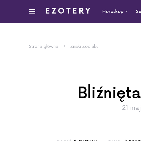
EZOTERY
Horoskop
Se
Strona główna
Znaki Zodiaku
Bliźnięta
21 ma