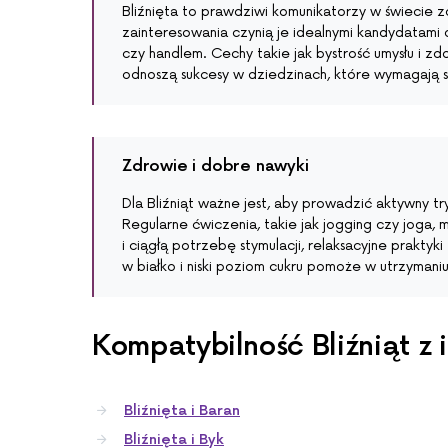
Bliźnięta to prawdziwi komunikatorzy w świecie z
zainteresowania czynią je idealnymi kandydatam
czy handlem. Cechy takie jak bystrość umysłu i zd
odnoszą sukcesy w dziedzinach, które wymagają sz
Zdrowie i dobre nawyki
Dla Bliźniąt ważne jest, aby prowadzić aktywny try
Regularne ćwiczenia, takie jak jogging czy joga
i ciągłą potrzebę stymulacji, relaksacyjne prakty
w białko i niski poziom cukru pomoże w utrzymaniu s
Kompatybilność Bliźniąt z
Bliźnięta i Baran
Bliźnięta i Byk