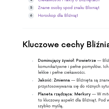
Ciekawostki i fakty o Bliźniętach
Znane osoby spod znaku Blixniąt
Horoskop dla Bliźniąt
Kluczowe cechy Bliźni
— Bliź
Dominujący żywioł: Powietrze
komunikatywne i pełne pomysłów. Ich u
lekkie i pełne ciekawości.
— Bliźnięta są znane
Jakość: Zmienna
przystosowywania się do różnych sytua
— W mito
Planeta rządząca: Merkury
to kluczowy aspekt dla Bliźniąt. Pod w
szybko myślą.