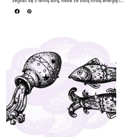
żegnać się z letnią aurą, niesie ze sobą nową energię i…