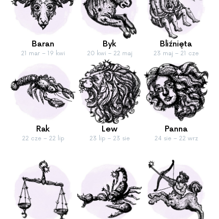
Baran
Byk
Bliźnięta
21 mar – 19 kwi
20 kwi – 22 maj
23 maj – 21 cze
Rak
Lew
Panna
22 cze – 22 lip
23 lip – 23 sie
24 sie – 22 wrz