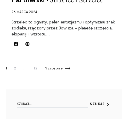
Partnerski
26 MARCA 2024
Strzelec to ognisty, pełen entuzjazmu i optymizmu znak
zodiaku, rządzony przez Jowisza – planetę szczęścia,
ekspansji i wzrostu.…
Stronicowanie wpisów
1
2
…
12
Następne
SEARCH FOR:
SZUKAJ