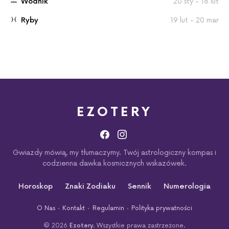
Wodnik
20 sty - 18 lut
Ryby
19 lut - 20 mar
EZOTERY
Gwiazdy mówią, my tłumaczymy. Twój astrologiczny kompas i
codzienna dawka kosmicznych wskazówek.
Horoskop
Znaki Zodiaku
Sennik
Numerologia
O Nas
Kontakt
Regulamin
Polityka prywatności
© 2026
Ezotery
. Wszystkie prawa zastrzeżone.