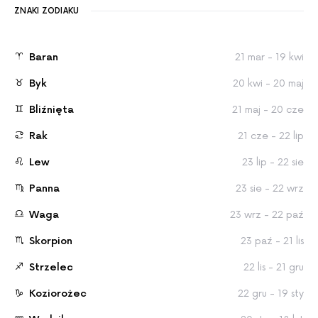
ZNAKI ZODIAKU
Baran
21 mar - 19 kwi
Byk
20 kwi - 20 maj
Bliźnięta
21 maj - 20 cze
Rak
21 cze - 22 lip
Lew
23 lip - 22 sie
Panna
23 sie - 22 wrz
Waga
23 wrz - 22 paź
Skorpion
23 paź - 21 lis
Strzelec
22 lis - 21 gru
Koziorożec
22 gru - 19 sty