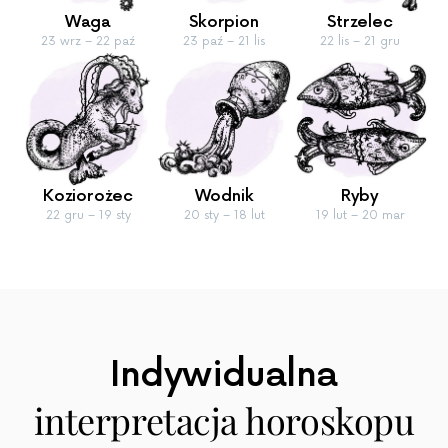
Waga
Skorpion
Strzelec
23 wrz – 22 paź
23 paź – 21 lis
22 lis – 21 gru
Koziorożec
Wodnik
Ryby
22 gru – 19 sty
20 sty – 18 lut
19 lut – 20 mar
Indywidualna
interpretacja horoskopu