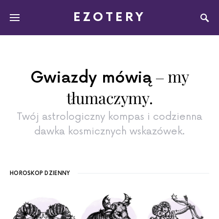
EZOTERY
my
Gwiazdy mówią
tłumaczymy.
Twój astrologiczny kompas i codzienna
dawka kosmicznych wskazówek.
HOROSKOP DZIENNY