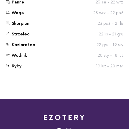
Panna
23 sie - 22 wrz
Waga
23 wrz - 22 paź
Skorpion
23 paź - 21 lis
Strzelec
22 lis - 21 gru
Koziorożec
22 gru - 19 sty
Wodnik
20 sty - 18 lut
Ryby
19 lut - 20 mar
EZOTERY