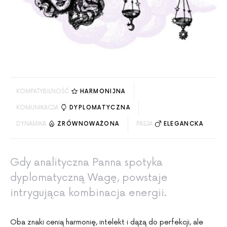
KOMPATYBILNOŚĆ
HARMONIJNA
KOMUNIKACJA
DYPLOMATYCZNA
DYNAMIKA
ZRÓWNOWAŻONA
PASJA
ELEGANCKA
Gdy analityczna Panna spotyka
dyplomatyczną Wagę, powstaje
intrygująca kombinacja energii.
Oba znaki cenią harmonię, intelekt i dążą do perfekcji, ale