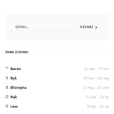
SEARCH FOR:
SZUKAJ
ZNAKI ZODIAKU
Baran
21 mar - 19 kwi
Byk
20 kwi - 20 maj
Bliźnięta
21 maj - 20 cze
Rak
21 cze - 22 lip
Lew
23 lip - 22 sie