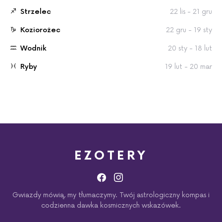
Strzelec
22 lis - 21 gru
Koziorożec
22 gru - 19 sty
Wodnik
20 sty - 18 lut
Ryby
19 lut - 20 mar
EZOTERY
Gwiazdy mówią, my tłumaczymy. Twój astrologiczny kompas i
codzienna dawka kosmicznych wskazówek.