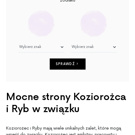
zodiaku
SPRAWDŹ
Mocne strony Koziorożca
i Ryb w związku
Koziorożec i Ryby mają wiele unikalnych zalet, które mogą
wnieść do związku. Koziorożec jest ambitny, pracowity i