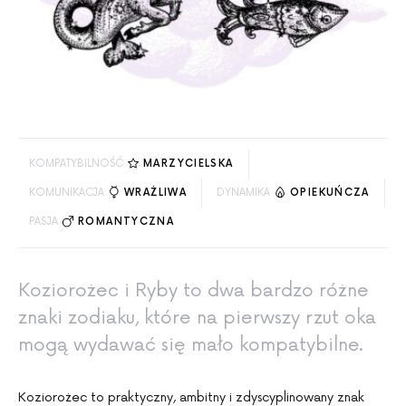
KOMPATYBILNOŚĆ
MARZYCIELSKA
KOMUNIKACJA
WRAŻLIWA
DYNAMIKA
OPIEKUŃCZA
PASJA
ROMANTYCZNA
Koziorożec i Ryby to dwa bardzo różne
znaki zodiaku, które na pierwszy rzut oka
mogą wydawać się mało kompatybilne.
Koziorożec to praktyczny, ambitny i zdyscyplinowany znak