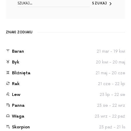
SZUKAJ
ZNAKI ZODIAKU
Baran
21 mar - 19 kwi
Byk
20 kwi - 20 maj
Bliźnięta
21 maj - 20 cze
Rak
21 cze - 22 lip
Lew
23 lip - 22 sie
Panna
23 sie - 22 wrz
Waga
23 wrz - 22 paź
Skorpion
23 paź - 21 lis