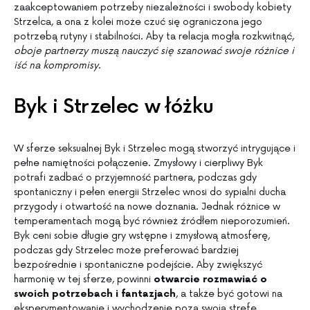
zaakceptowaniem potrzeby niezależności i swobody kobiety
Strzelca, a ona z kolei może czuć się ograniczona jego
potrzebą rutyny i stabilności. Aby ta relacja mogła rozkwitnąć,
oboje partnerzy muszą nauczyć się szanować swoje różnice i
iść na kompromisy
.
Byk i Strzelec w łóżku
W sferze seksualnej Byk i Strzelec mogą stworzyć intrygujące i
pełne namiętności połączenie. Zmysłowy i cierpliwy Byk
potrafi zadbać o przyjemność partnera, podczas gdy
spontaniczny i pełen energii Strzelec wnosi do sypialni ducha
przygody i otwartość na nowe doznania. Jednak różnice w
temperamentach mogą być również źródłem nieporozumień.
Byk ceni sobie długie gry wstępne i zmysłową atmosferę,
podczas gdy Strzelec może preferować bardziej
bezpośrednie i spontaniczne podejście. Aby zwiększyć
harmonię w tej sferze, powinni
otwarcie rozmawiać o
swoich potrzebach i fantazjach
, a także być gotowi na
eksperymentowanie i wychodzenie poza swoją strefę