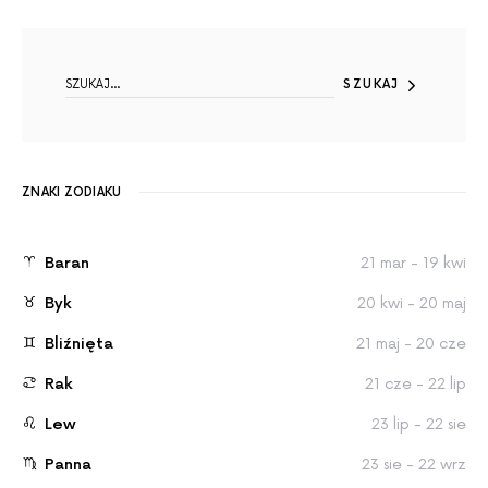
SEARCH FOR:
SZUKAJ
ZNAKI ZODIAKU
Baran
21 mar - 19 kwi
Byk
20 kwi - 20 maj
Bliźnięta
21 maj - 20 cze
Rak
21 cze - 22 lip
Lew
23 lip - 22 sie
Panna
23 sie - 22 wrz