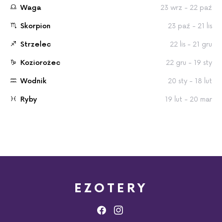
Waga
23 wrz - 22 paź
Skorpion
23 paź - 21 lis
Strzelec
22 lis - 21 gru
Koziorożec
22 gru - 19 sty
Wodnik
20 sty - 18 lut
Ryby
19 lut - 20 mar
EZOTERY