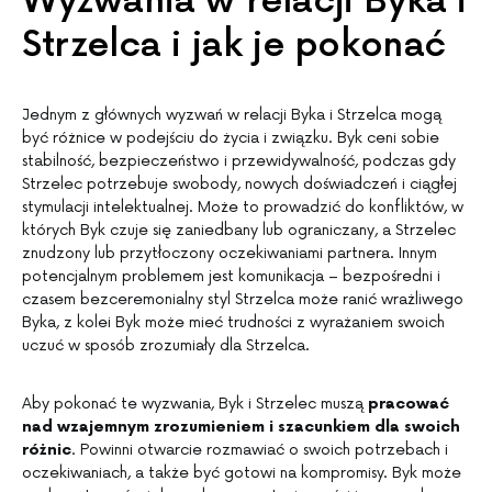
Wyzwania w relacji Byka i
Strzelca i jak je pokonać
Jednym z głównych wyzwań w relacji Byka i Strzelca mogą
być różnice w podejściu do życia i związku. Byk ceni sobie
stabilność, bezpieczeństwo i przewidywalność, podczas gdy
Strzelec potrzebuje swobody, nowych doświadczeń i ciągłej
stymulacji intelektualnej. Może to prowadzić do konfliktów, w
których Byk czuje się zaniedbany lub ograniczany, a Strzelec
znudzony lub przytłoczony oczekiwaniami partnera. Innym
potencjalnym problemem jest komunikacja – bezpośredni i
czasem bezceremonialny styl Strzelca może ranić wrażliwego
Byka, z kolei Byk może mieć trudności z wyrażaniem swoich
uczuć w sposób zrozumiały dla Strzelca.
Aby pokonać te wyzwania, Byk i Strzelec muszą
pracować
nad wzajemnym zrozumieniem i szacunkiem dla swoich
różnic
. Powinni otwarcie rozmawiać o swoich potrzebach i
oczekiwaniach, a także być gotowi na kompromisy. Byk może