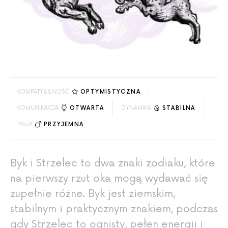
KOMPATYBILNOŚĆ
OPTYMISTYCZNA
KOMUNIKACJA
OTWARTA
DYNAMIKA
STABILNA
PASJA
PRZYJEMNA
Byk i Strzelec to dwa znaki zodiaku, które
na pierwszy rzut oka mogą wydawać się
zupełnie różne. Byk jest ziemskim,
stabilnym i praktycznym znakiem, podczas
gdy Strzelec to ognisty, pełen energii i