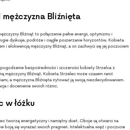
i mężczyzna Bliźnięta
mężczyzny Bliźniąt to połączenie pełne energii, optymizmu i
ługie dyskusje, podróże i ciągłe poszerzanie horyzontów. Kobieta
m i elokwencją mężczyzny Bliźniąt, a on zachwyci się jej poczuciem
ogodzenie bezpośredniości i szczerości kobiety Strzelca z
ną mężczyzny Bliźniąt. Kobieta Strzelec może czasem ranić
niami, a mężczyzna Bliźnięta irytować ją swoją niezdecydowaniem.
ja i docenienie swoich różnic.
ec w łóżku
zelec tworzą energetyczny i namiętny duet. Oboje są otwarci na
ie boją się wyrażać swoich pragnień. Intelektualna więź i poczucie