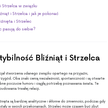
i Strzelca w związku
źniąt i Strzelca i jak je pokonać
źnięta i Strzelec
ec pasują do siebie?
bilność Bliźniąt i Strzelca
jał stworzenia udanego związku opartego na przyjaźni,
u przygód. Oba znaki cenią niezależność, spontaniczność i są otwarte
ne poczucie humoru i ciągłą potrzebę poznawania świata. Te
udowania trwałej relacji.
źnięta są bardziej analityczne i skłonne do zmienności, podczas gdy
i stały w swoich przekonaniach. Strzelec może czasem być zbyt