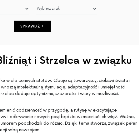
SPRAWDŹ
iźniąt i Strzelca w związku
zku wiele cennych atutów. Oboje są towarzyscy, ciekawi świata i
ta wnoszą intelektualną stymulację, adaptacyjność i umiejętność
zelec dodaje optymizmu, szczerości i wiary w możliwości.
amienić codzienność w przygodę, a rutynę w ekscytujące
y i odkrywanie nowych pasji będzie wzmacniać ich więź. Ważne,
z humorem podchodzili do różnic. Dzięki temu stworzą związek pełen
ynacji sobą nawzajem.