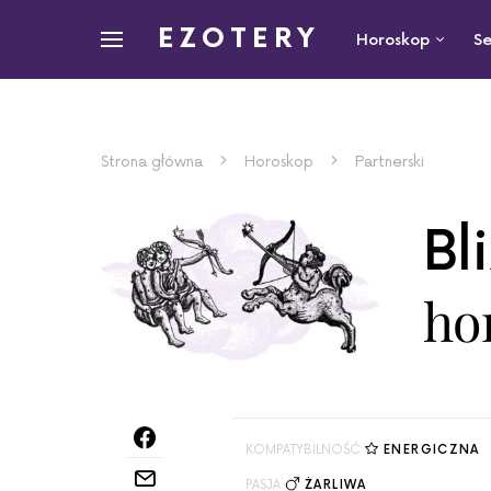
EZOTERY
Horoskop
Se
Strona główna
Horoskop
Partnerski
Bl
ho
KOMPATYBILNOŚĆ
ENERGICZNA
PASJA
ŻARLIWA