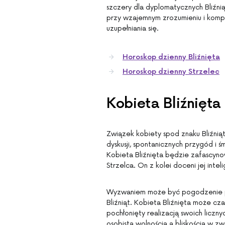
szczery dla dyplomatycznych Bliźniąt
przy wzajemnym zrozumieniu i kompro
uzupełniania się.
Horoskop dzienny Bliźnięta
Horoskop dzienny Strzelec
Kobieta Bliźnięta
Związek kobiety spod znaku Bliźniąt
dyskusji, spontanicznych przygód i 
Kobieta Bliźnięta będzie zafascyn
Strzelca. On z kolei doceni jej intel
Wyzwaniem może być pogodzenie po
Bliźniąt. Kobieta Bliźnięta może cz
pochłonięty realizacją swoich liczn
osobistą wolnością a bliskością w zw