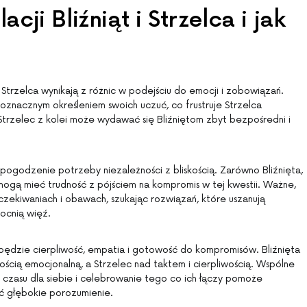
cji Bliźniąt i Strzelca i jak
i Strzelca wynikają z różnic w podejściu do emocji i zobowiązań.
oznacznym określeniem swoich uczuć, co frustruje Strzelca
Strzelec z kolei może wydawać się Bliźniętom zbyt bezpośredni i
pogodzenie potrzeby niezależności z bliskością. Zarówno Bliźnięta,
i mogą mieć trudność z pójściem na kompromis w tej kwestii. Ważne,
czekiwaniach i obawach, szukając rozwiązań, które uszanują
ocnią więź.
ędzie cierpliwość, empatia i gotowość do kompromisów. Bliźnięta
ścią emocjonalną, a Strzelec nad taktem i cierpliwością. Wspólne
czasu dla siebie i celebrowanie tego co ich łączy pomoże
ć głębokie porozumienie.