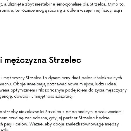
, a Bliźnięta zbyt niestabilne emocjonalnie dla Strzelca. Mimo to,
misie, te różnice mogą stać się źródłem wzajemnej fascynacji i
 i mężczyzna Strzelec
 i mężczyzny Strzelca to dynamiczny duet pełen intelektualnych
śmiechu. Oboje uwielbiają poznawać nowe miejsca, ludzi i idee.
owana optymizmem i filozoficznym podejściem do życia mężczyzny
igencję, dowcip i umiejętność adaptacji.
trzeby niezależności Strzelca z emocjonalnymi oczekiwaniami
asem czuć się zaniedbana, gdy jej partner Strzelec będzie
ych pasji i celów. Ważne, aby oboje znaleźli równowagę między
iązku.