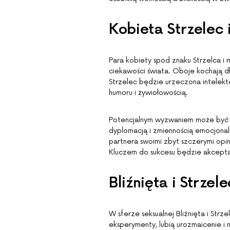
Kobieta Strzelec 
Para kobiety spod znaku Strzelca i 
ciekawości świata. Oboje kochają d
Strzelec będzie urzeczona intelekte
humoru i żywiołowością.
Potencjalnym wyzwaniem może być p
dyplomacją i zmiennością emocjonal
partnera swoimi zbyt szczerymi opi
Kluczem do sukcesu będzie akceptac
Bliźnięta i Strzel
W sferze seksualnej Bliźnięta i Str
eksperymenty, lubią urozmaicenie i n