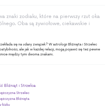
dwa znaki zodiaku, które na pierwszy rzut oka
ólnego. Oba są żywiołowe, ciekawskie i
kłada się na udany związek? W astrologii Bliźnięta i Strzelec
atybilności, ale jak w każdej relacji, mogą pojawić się też pewne
ynamice między tymi dwoma znakami.
 Bliźniąt i Strzelca
 mężczyzna Strzelec
mężczyzna Bliźnięta
w łóżku