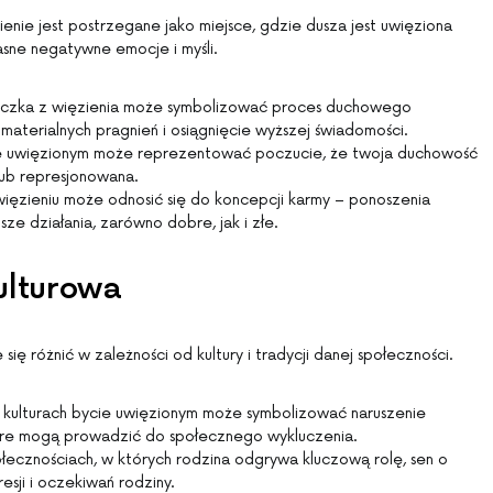
nie jest postrzegane jako miejsce, gdzie dusza jest uwięziona
asne negatywne emocje i myśli.
eczka z więzienia może symbolizować proces duchowego
materialnych pragnień i osiągnięcie wyższej świadomości.
ie uwięzionym może reprezentować poczucie, że twoja duchowość
 lub represjonowana.
ięzieniu może odnosić się do koncepcji karmy – ponoszenia
ze działania, zarówno dobre, jak i złe.
ulturowa
się różnić w zależności od kultury i tradycji danej społeczności.
h kulturach bycie uwięzionym może symbolizować naruszenie
tóre mogą prowadzić do społecznego wykluczenia.
ołecznościach, w których rodzina odgrywa kluczową rolę, sen o
esji i oczekiwań rodziny.