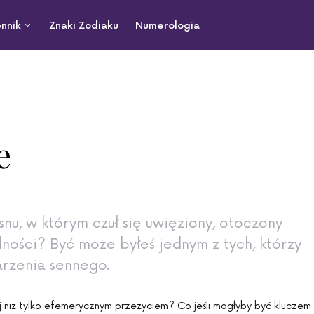
nnik
Znaki Zodiaku
Numerologia
e
 snu, w którym czuł się uwięziony, otoczony
ości? Być może byłeś jednym z tych, którzy
arzenia sennego.
cej niż tylko efemerycznym przeżyciem? Co jeśli mogłyby być kluczem