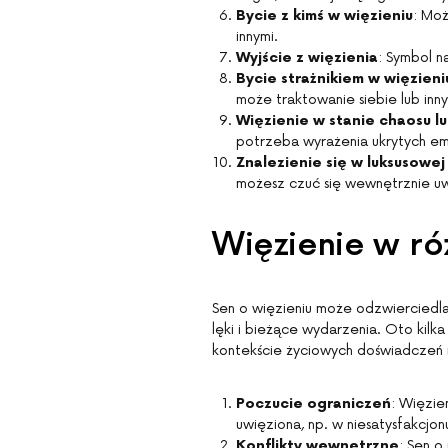
Bycie z kimś w więzieniu
: Moż
innymi.
Wyjście z więzienia
: Symbol 
Bycie strażnikiem w więzieni
może traktowanie siebie lub inny
Więzienie w stanie chaosu l
potrzeba wyrażenia ukrytych em
Znalezienie się w luksusowej
możesz czuć się wewnętrznie uw
Więzienie w ró
Sen o więzieniu może odzwierciedlać
lęki i bieżące wydarzenia. Oto kil
kontekście życiowych doświadczeń i 
Poczucie ograniczeń
: Więzie
uwięziona, np. w niesatysfakcjon
Konflikty wewnętrzne
: Sen o