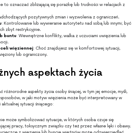
e to oznaczać zbliżającą się porażkę lub trudności w relacjach z
nadchodzących pozytywnych zmian i wyzwolenia z ograniczeń.
u
: Kontrolowanie lub wywieranie autorytetu nad sobą lub innymi; być
ch zbyt restrykcyjnie.
ub buntu
: Wewnętrzne konflikty, walka z uczuciami uwięzienia lub
ocji.
 celi więziennej
: Choć znajdujesz się w komfortowej sytuacji,
ięziony lub ograniczony.
żnych aspektach życia
 różnorodne aspekty życia osoby śniącej, w tym jej emocje, myśli,
ka sposobów, w jaki motyw więzienia może być interpretowany w
aktualnej sytuacji śniącego:
nie może symbolizować sytuacje, w których osoba czuje się
ującej pracy, toksycznym związku czy też przez własne lęki i obawy.
 ucieczce z więzienia lub buncie więźniów może odzwierciedlać