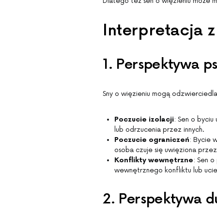
Dlatego też sen o więzieniu może m
Interpretacja 
1. Perspektywa p
Sny o więzieniu mogą odzwierciedla
Poczucie izolacji
: Sen o byciu
lub odrzucenia przez innych.
Poczucie ograniczeń
: Bycie 
osoba czuje się uwięziona przez
Konflikty wewnętrzne
: Sen o
wewnętrznego konfliktu lub uci
2. Perspektywa 