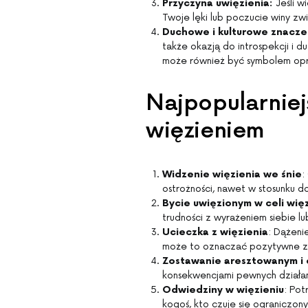
Przyczyna uwięzienia:
Jeśli w
Twoje lęki lub poczucie winy zw
Duchowe i kulturowe znacze
także okazją do introspekcji i 
może również być symbolem opres
Najpopularniej
więzieniem
Widzenie więzienia we śnie
:
ostrożności, nawet w stosunku 
Bycie uwięzionym w celi wię
trudności z wyrażeniem siebie lub
Ucieczka z więzienia
: Dążenie
może to oznaczać pozytywne zm
Zostawanie aresztowanym i 
konsekwencjami pewnych działań 
Odwiedziny w więzieniu
: Pot
kogoś, kto czuje się ograniczony