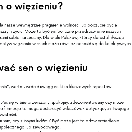
 o więzieniu?
la nasze wewnętrzne pragnienie wolności lub poczucie bycia
 naszym życiu. Może to być symboliczne przedstawienie naszych
sami sobie narzucamy. Dla wielu Polaków, którzy dorastali słysząc
 motyw więzienia w snach może również odnosić się do kolektywnych
wać sen o więzieniu
enia”, warto zwrócić uwagę na kilka kluczowych aspektów:
ułeś się w śnie przerażony, spokojny, zdezorientowany czy może
nie? Emocje te mogą dostarczyć wskazówek dotyczących Twojego
wistości.
u sam, czy z innymi ludźmi? Być może jest to odzwierciedlenie
 społecznego lub zawodowego.