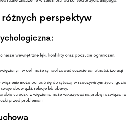
ieć różne znaczenie w zależności od kontekstu życia śniącego.
z różnych perspektyw
sychologiczna:
ć nasze wewnętrzne lęki, konflikty oraz poczucie ograniczeń.
 uwięzionym w celi może symbolizować uczucie samotności, izolacji
w więzieniu może odnosić się do sytuacji w rzeczywistym życiu, gdzie
 swoje obowiązki, relacje lub obawy.
 próbie ucieczki z więzienia może wskazywać na próbę rozwiązania
eczki przed problemami.
duchowa