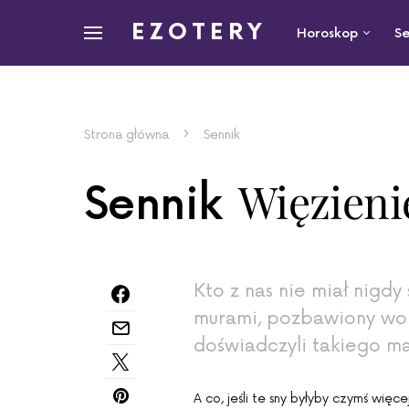
EZOTERY
Horoskop
Se
Strona główna
Sennik
Więzieni
Sennik
Kto z nas nie miał nigdy
murami, pozbawiony woln
doświadczyli takiego m
A co, jeśli te sny byłyby czymś wię