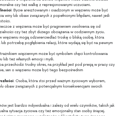
 moralne czy też walkę z represjonowanymi uczuciami.
lności
: Bycie aresztowanym i osadzonym w więzieniu może być
winy lub obaw związanych z popełnionymi błędami, nawet jeśli
stości.
cieczce z więzienia może być pragnieniem uwolnienia się od
alności czy też zbyt dużego obciążenia w codziennym życiu.
w więzieniu mogą odzwierciedlać troskę o bliską osobę, która
, lub potrzebę pogłębienia relacji, które wydają się być na pewnym
 strażnikiem więziennym może być symbolem chęci kontrolowania
iu lub też własnych emocji i myśli.
soba przechodzi trudny okres, na przykład jest pod presją w pracy czy
nie, sen o więzieniu może być tego bezpośrednim
szłości
: Osoba, która stoi przed ważnym życiowym wyborem,
bolu obaw związanych z potencjalnymi konsekwencjami swoich
nów jest bardzo indywidualna i zależy od wielu czynników, takich jak
ualna sytuacja życiowa czy też emocjonalny stan osoby śniącej.