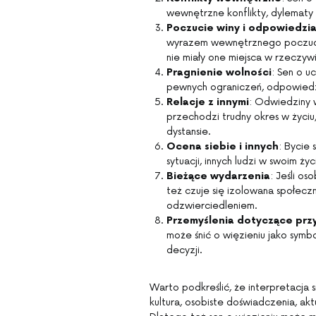
wewnętrzne konflikty, dylematy
Poczucie winy i odpowiedzia
wyrazem wewnętrznego poczucia 
nie miały one miejsca w rzeczywi
Pragnienie wolności
: Sen o u
pewnych ograniczeń, odpowiedzi
Relacje z innymi
: Odwiedziny 
przechodzi trudny okres w życiu
dystansie.
Ocena siebie i innych
: Bycie
sytuacji, innych ludzi w swoim życ
Bieżące wydarzenia
: Jeśli o
też czuje się izolowana społecz
odzwierciedleniem.
Przemyślenia dotyczące przy
może śnić o więzieniu jako sym
decyzji.
Warto podkreślić, że interpretacja s
kultura, osobiste doświadczenia, akt