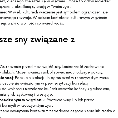
iesz, dlaczego znalazłeś się w więzieniu, może to odzwierciedlać
iązane z określoną sytuacją w Twoim życiu.
nie:
W wielu kulturach więzienie jest symbolem ograniczeń, ale
duchowego rozwoju. W polskim kontekście kulturowym więzienie
ji, walki o wolność i sprawiedliwość.
sze sny związane z
 Ostrzeżenie przed możliwą kłótnią; konieczność zachowania
do bliskich. Może również symbolizować nadchodzące pokusy.
ziennej
: Poczucie izolacji lub ograniczeń w rzeczywistym życiu;
 czucie się uwięzionym w pewnej sytuacji lub relacji.
 do wolności i niezależności. Jeśli ucieczka kończy się sukcesem,
iany lub zyskowną inwestycję.
osadzonym w więzieniu
: Poczucie winy lub lęk przed
lub myśli w rzeczywistym życiu.
rzeba nawiązania kontaktu z zaniedbaną częścią siebie lub troska o
.