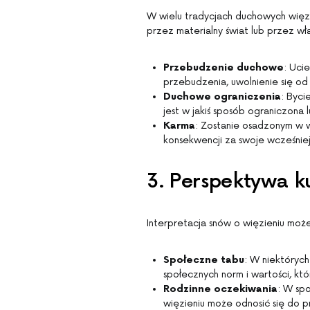
W wielu tradycjach duchowych więzie
przez materialny świat lub przez wł
Przebudzenie duchowe
: Uci
przebudzenia, uwolnienie się od 
Duchowe ograniczenia
: Byc
jest w jakiś sposób ograniczona
Karma
: Zostanie osadzonym w w
konsekwencji za swoje wcześniejs
3. Perspektywa k
Interpretacja snów o więzieniu może 
Społeczne tabu
: W niektóryc
społecznych norm i wartości, k
Rodzinne oczekiwania
: W sp
więzieniu może odnosić się do pr