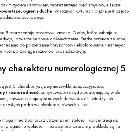
ludzkim życiem i zdrowiem, reprezentując pięć zmysłów, a także
powietrze, ogień i ducha
. W różnych kulturach, piątka jest często
zewodnictwa duchowego.
ba 5 reprezentuje przepływ i zmianę. Osoby, które wibrują tą
radycją i otwarte na nowe doświadczenia. Piątka przynosi ze sobą
 zachęcając do poszerzania horyzontów i eksplorowania nieznanych
ia, która przyciąga różnorodność i adaptację.
y charakteru numerologicznej 5
ą jest 5, charakteryzują się niezwykłą adaptacyjnością i
any i różnorodność
, co sprawia, że często podejmują się wielu
cami, zawsze szukającymi nowych doświadczeń i wiedzy. Ich
 częstych podróży i eksploracji różnych kultur.
 mogą mieć trudności z utrzymaniem stałości i koncentracji na
ch pragnienie wolności i niezależności czasami przekłada się na