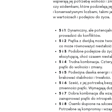
wspierają jej potrzebę wolności i zm
czy siódemkami, które podzielają jej
i konserwatywnymi liczbami, takimi 
w wartościach i podejściu do życia.
5 i 1
: Dynamiczny, ale potencjal
prowadzić do konfliktów.
5 i 2
: Piątka z dwójką może two
co może równoważyć niestałość 
5 i 3
: Podobne podejście do życ
ekscytującą, choć czasem niestab
5 i 4
: Trudna kombinacja. Cztery
piątki do wolności i zmiany.
5 i 5
: Podwójna dawka energii i
brakować stabilności i trwałości.
5 i 6
: Sześć, z jej potrzebą bez
zmienności piątki. Wymagają duż
5 i 7
: Dobra kombinacja dla wza
zainspirować piątki do introspe
5 i 8
: Ósemki skupione na sukces
Potrzebne są kompromisy i wzaj