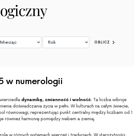
ogiczny
OBLICZ
5 w numerologii
zwierciedla
dynamikę, zmienność i wolność
. Ta liczba wibruje
nienia doświadczania życia w pełni. W kulturach na całym świecie,
bol równowagi, reprezentując punkt centralny między liczbami od 1
zuje również harmonię pomiędzy niebem a ziemią.
 rolę w różnych systemach wierzeń i tradycjach. W starożytności,