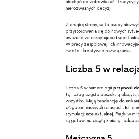
niechęć do zobowiązań i tradycyjnyc
nierozważnych decyzji.
Z drugiej strony, są to osoby niezwy
przystosowania się do nowych sytuac
uważane za ekscytujące i spontanic
W pracy zespołowej, ich innowacyjn
świeże i kreatywne rozwiązania.
Liczba 5 w relacja
Liczba 5 w numerologii
przynosi do
tę liczbę często poszukują ekscytu
wszystko. Mają tendencję do unikan
długoterminowych relacjach. Ich emo
stymulacji intelektualnej. Piątki w m
są gotowi na ciągłą zmianę i adapta
Mężczyzna 5