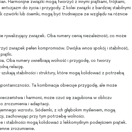
ian. Harmonijne związki mogą tworzyć z innymi piątkami, trójkami,
 entuzjazm do życia i przygody. Z kolei związki z bardziej stabilnymi
jak czwórki lub ósemki, mogą być trudniejsze ze względu na różnice
nie rywalizujący związek. Oba numery cenią niezależność, co może
rzyć związek pełen kompromisów. Dwójka wnosi spokój i stabilność,
piątki.
ia. Oba numery uwielbiają wolność i przygodę, co tworzy
ilną relację.
 szukają stabilności i struktury, które mogą kolidować z potrzebą
 spontaniczności. Ta kombinacja obiecuje przygodę, ale może
pieczeństwa i harmonii, może czuć się zagubiona w obliczu
o zrozumienia i adaptacji.
jemnego wzrostu. Siódemki, z ich głębokim myśleniem, mogą
kcji, zachowując przy tym potrzebę wolności.
ie i stabilności mogą kolidować z lekkomyślnym podejściem piątek.
emne zrozumienie.