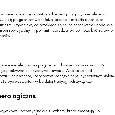
w numerologii często jest uosobieniem przygody i niezależności.
je się pragnieniem wolności, eksploracji i unikania ograniczeń.
uzjazmu i żywiołowi, co przekłada się na ich zachowanie i podejście
a nieprzewidywalnymi i pełnymi niespodzianek, co może być zarówno
tnerów.
anuje niezależnością i pragnieniem doświadczania nowości. W
chęcią odkrywania i eksperymentowania. W relacjach jest
poszukując partnera, który potrafi nadążyć za jej dynamicznym stylem
 może być wyzwaniem w bardziej tradycyjnych związkach.
erologiczna
 wyjątkową kompatybilnością z liczbami, które akceptują lub