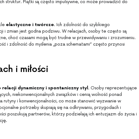
h struktur. Piątki są często impulsywne, co może prowadzić do
kle
elastyczne i twórcze
. Ich zdolność do szybkiego
ji i zmian jest godna podziwu. W relacjach, osoby te często są
zne, choć czasami mogą być trudne w przewidywaniu i zrozumieniu.
ość i zdolność do myślenia „poza schematami” często przynosi
ch i miłości
 relacji dynamiczny i spontaniczny styl
. Osoby reprezentujące
jących, niekonwencjonalnych związków i cenią wolność ponad
ia rutyny i konwencjonalności, co może stanowić wyzwanie w
cjonalne potrzeby skupiają się na odkrywaniu, przygodach i
iłości poszukują partnerów, którzy podzielają ich entuzjazm do życia i
cję.