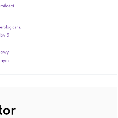
 miłości
erologiczna
zby 5
chowy
ennym
tor