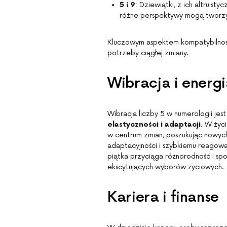
5 i 9
: Dziewiątki, z ich altruist
różne perspektywy mogą tworzy
Kluczowym aspektem kompatybilności
potrzeby ciągłej zmiany.
Wibracja i energi
Wibracja liczby 5 w numerologii jes
elastyczności i adaptacji
. W życ
w centrum zmian, poszukując nowych 
adaptacyjności i szybkiemu reagowan
piątka przyciąga różnorodność i sp
ekscytujących wyborów życiowych.
Kariera i finanse