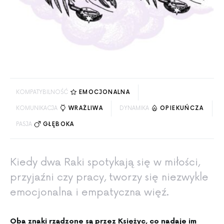
KOMPATYBILNOŚĆ
EMOCJONALNA
KOMUNIKACJA
WRAŻLIWA
DYNAMIKA
OPIEKUŃCZA
PASJA
GŁĘBOKA
Kiedy dwa Raki spotykają się w miłości,
przyjaźni czy pracy, tworzy się niezwykle
emocjonalna i empatyczna więź.
Oba znaki rządzone są przez Księżyc, co nadaje im