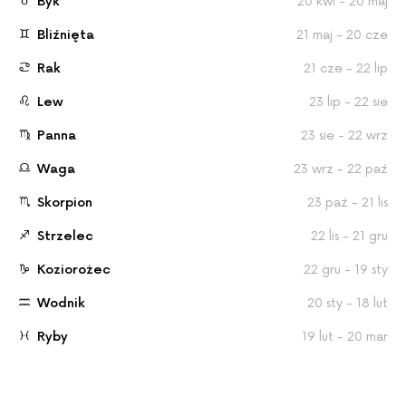
Byk
20 kwi - 20 maj
Bliźnięta
21 maj - 20 cze
Rak
21 cze - 22 lip
Lew
23 lip - 22 sie
Panna
23 sie - 22 wrz
Waga
23 wrz - 22 paź
Skorpion
23 paź - 21 lis
Strzelec
22 lis - 21 gru
Koziorożec
22 gru - 19 sty
Wodnik
20 sty - 18 lut
Ryby
19 lut - 20 mar