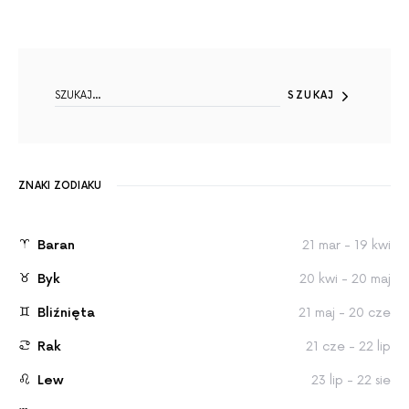
SEARCH FOR:
SZUKAJ
ZNAKI ZODIAKU
Baran
21 mar - 19 kwi
Byk
20 kwi - 20 maj
Bliźnięta
21 maj - 20 cze
Rak
21 cze - 22 lip
Lew
23 lip - 22 sie